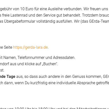
tzgebühr von 10 Euro für eine Ausleihe verbunden. Wir freuen un
s freie Lastenrad und den Service gut behandelt. Trotzdem brau
as Übergabeformular vollständig ausfüllen. Wir (das GErda-Team
ne Seite
https://gerda-lara.de
.
h mit Namen, Telefonnummer und Adressdaten.
ndorf aus und klicke auf „Buchen“.
st.
nde Tage
aus, so dass auch andere in den Genuss kommen, GEr
h dann, wenn Du kurzfristig eine individuelle Absprache getrof