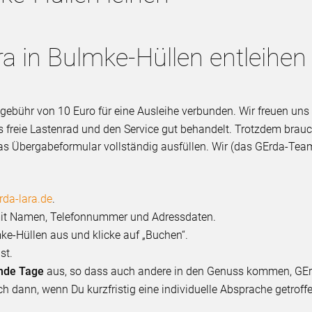
ra in Bulmke-Hüllen entleihen
tzgebühr von 10 Euro für eine Ausleihe verbunden. Wir freuen un
s freie Lastenrad und den Service gut behandelt. Trotzdem brau
as Übergabeformular vollständig ausfüllen. Wir (das GErda-Team
erda-lara.de
.
h mit Namen, Telefonnummer und Adressdaten.
ke-Hüllen aus und klicke auf „Buchen“.
st.
nde Tage
aus, so dass auch andere in den Genuss kommen, GEr
h dann, wenn Du kurzfristig eine individuelle Absprache getrof