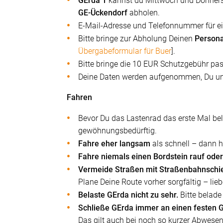
GErda 1
kannst du Mittwoch und Donnerst
GE-Ückendorf
abholen.
E-Mail-Adresse und Telefonnummer für ei
Bitte bringe zur Abholung Deinen
Person
Übergabeformular für Buer
].
Bitte bringe die 10 EUR Schutzgebühr pa
Deine Daten werden aufgenommen, Du unt
Fahren
Bevor Du das Lastenrad das erste Mal be
gewöhnungsbedürftig.
Fahre eher langsam
als schnell – dann h
Fahre niemals einen Bordstein rauf oder
Vermeide Straßen mit Straßenbahnschi
Plane Deine Route vorher sorgfältig – li
Belaste GErda nicht zu sehr.
Bitte belade
Schließe GErda immer an einen festen 
Das gilt auch bei noch so kurzer Abwesen