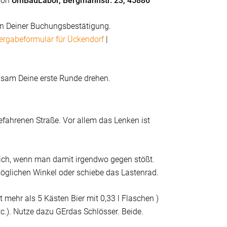
 von
UmBauLabor, Bergmannstr. 23, 45886
 in Deiner Buchungsbestätigung.
ergabeformular für Ückendorf
|
sam Deine erste Runde drehen.
efahrenen Straße. Vor allem das Lenken ist
dlich, wenn man damit irgendwo gegen stößt.
möglichen Winkel oder schiebe das Lastenrad.
 mehr als 5 Kästen Bier mit 0,33 l Flaschen )
tc.). Nutze dazu GErdas Schlösser. Beide.