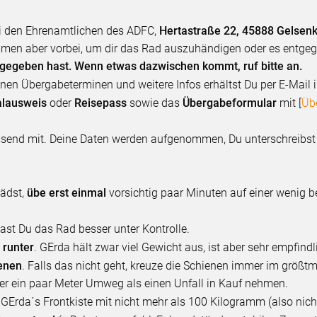
i den Ehrenamtlichen des ADFC,
Hertastraße 22, 45888 Gelsen
mmen aber vorbei, um dir das Rad auszuhändigen oder es ent
angegeben hast. Wenn etwas dazwischen kommt, ruf bitte an.
nen Übergabeterminen und weitere Infos erhältst Du per E-Mail
alausweis
oder
Reisepass
sowie das
Übergabeformular
mit [
Üb
assend mit. Deine Daten werden aufgenommen, Du unterschreibs
lädst,
übe erst einmal
vorsichtig paar Minuten auf einer wenig b
ast Du das Rad besser unter Kontrolle.
 runter
. GErda hält zwar viel Gewicht aus, ist aber sehr empfin
enen
. Falls das nicht geht, kreuze die Schienen immer im größt
eber ein paar Meter Umweg als einen Unfall in Kauf nehmen.
 GErda´s Frontkiste mit nicht mehr als 100 Kilogramm (also nich