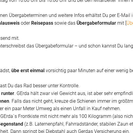
ag von 10:00 Uhr bis 18:00 Uhr und bei den Mitarbeiter*innen
nen Übergabeterminen und weitere Infos erhältst Du per E-Mail
alausweis
oder
Reisepass
sowie das
Übergabeformular
mit [
Üb
ssend mit.
erschreibst das Übergabeformular – und schon kannst Du lang
lädst,
übe erst einmal
vorsichtig paar Minuten auf einer wenig b
ast Du das Rad besser unter Kontrolle.
 runter
. GErda hält zwar viel Gewicht aus, ist aber sehr empfin
enen
. Falls das nicht geht, kreuze die Schienen immer im größt
eber ein paar Meter Umweg als einen Unfall in Kauf nehmen.
 GErda´s Frontkiste mit nicht mehr als 100 Kilogramm (also nicht
Gegenstand
(z.B. Laternenpfahl, Fahrradständer, stabilen Zaun e
heit. Dann springt bei Diebstahl auch Gerdas Versicherung ein.