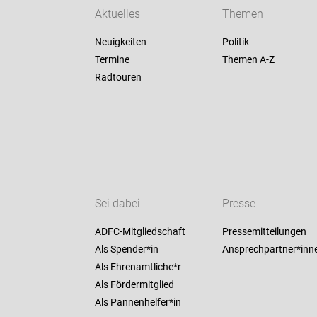
Aktuelles
Themen
Neuigkeiten
Politik
Termine
Themen A-Z
Radtouren
Sei dabei
Presse
ADFC-Mitgliedschaft
Pressemitteilungen
Als Spender*in
Ansprechpartner*inn
Als Ehrenamtliche*r
Als Fördermitglied
Als Pannenhelfer*in