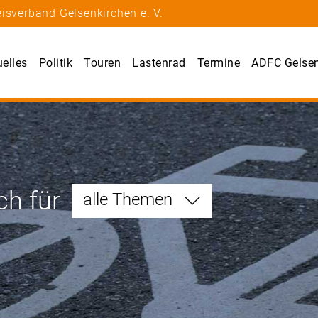
isverband Gelsenkirchen e. V.
uelles
Politik
Touren
Lastenrad
Termine
ADFC Gelsen
ch für
alle Themen