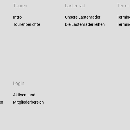
Touren
Lastenrad
Termi
Intro
Unsere Lastenräder
Termin
Tourenberichte
Die Lastenräder leihen
Termin
Login
Aktiven- und
en
Mitgliederbereich