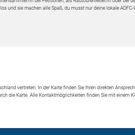
ftensammler/in bei Petitionen, als Radtourenleiter/in oder bei d
nlos und sie machen alle Spaß, du musst nur deine lokale ADFC-
chland vertreten. In der Karte finden Sie Ihren direkten Ansprech
durch die Karte. Alle Kontaktmöglichkeiten finden Sie mit einem