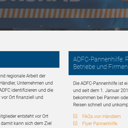
ADFC-Pannenhilfe: R
Betriebe und Firmen
nd regionale Arbeit der
, Händler, Unternehmen und
Die ADFC-Pannenhilfe ist ei
ADFC identifizieren und die
und seit dem 1. Januar 201
 vor Ort finanziell und
bekommen bei Pannen oder U
Reisen schnell und unkompli
glieder entsteht vor Ort
FAQs von Händlern
d damit kann sich dem Ziel
Flyer Pannenhilfe