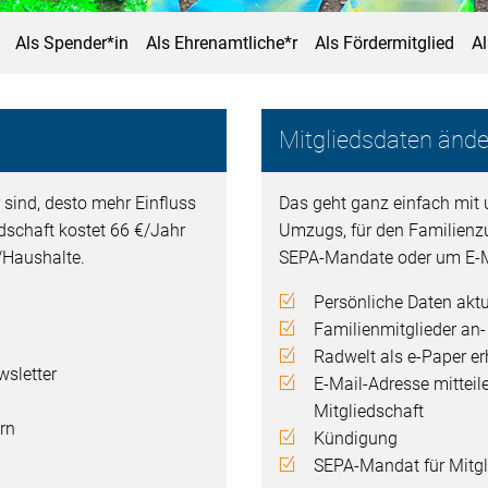
Als Spender*in
Als Ehrenamtliche*r
Als Fördermitglied
A
Mitgliedsdaten ände
 sind, desto mehr Einfluss
Das geht ganz einfach mit 
edschaft kostet 66 €/Jahr
Umzugs, für den Familienz
n/Haushalte.
SEPA-Mandate oder um E-M
Persönliche Daten aktu
Familienmitglieder an
Radwelt als e-Paper er
sletter
E-Mail-Adresse mitteil
Mitgliedschaft
rn
Kündigung
SEPA-Mandat für Mitgli