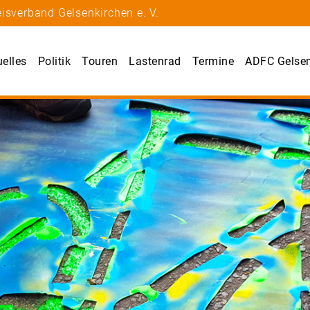
isverband Gelsenkirchen e. V.
uelles
Politik
Touren
Lastenrad
Termine
ADFC Gelsen