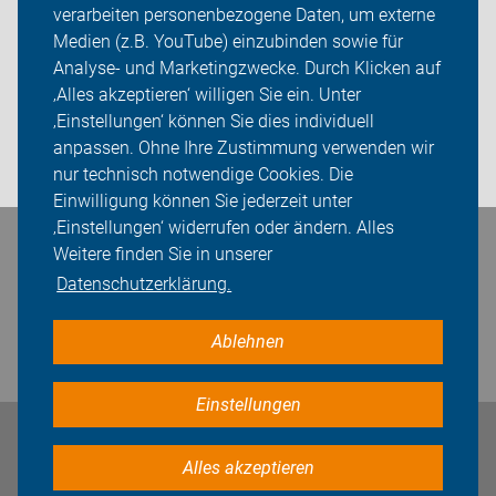
verarbeiten personenbezogene Daten, um externe
ADFC Gelsenkirchen
Medien (z.B. YouTube) einzubinden sowie für
Analyse- und Marketingzwecke. Durch Klicken auf
Sei dabei
‚Alles akzeptieren‘ willigen Sie ein. Unter
Presse
‚Einstellungen‘ können Sie dies individuell
anpassen. Ohne Ihre Zustimmung verwenden wir
Login
nur technisch notwendige Cookies. Die
Einwilligung können Sie jederzeit unter
‚Einstellungen‘ widerrufen oder ändern. Alles
Bleiben Sie in Kontakt
Weitere finden Sie in unserer
Datenschutzerklärung.
Ablehnen
Einstellungen
Impressum
Datenschutz
Cookie-Einstellungen
Alles akzeptieren