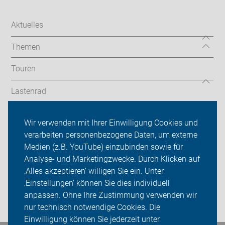
Aktuelles
Themen
Touren
Lastenrad
Termine
Wir verwenden mit Ihrer Einwilligung Cookies und
verarbeiten personenbezogene Daten, um externe
ADFC Gelsenkirchen
Medien (z.B. YouTube) einzubinden sowie für
Analyse- und Marketingzwecke. Durch Klicken auf
Sei dabei
‚Alles akzeptieren‘ willigen Sie ein. Unter
Presse
‚Einstellungen‘ können Sie dies individuell
anpassen. Ohne Ihre Zustimmung verwenden wir
Login
nur technisch notwendige Cookies. Die
Einwilligung können Sie jederzeit unter