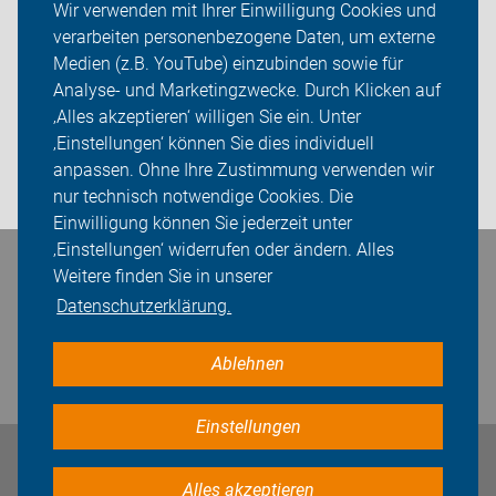
Wir verwenden mit Ihrer Einwilligung Cookies und
verarbeiten personenbezogene Daten, um externe
ADFC Gelsenkirchen
Medien (z.B. YouTube) einzubinden sowie für
Analyse- und Marketingzwecke. Durch Klicken auf
Sei dabei
‚Alles akzeptieren‘ willigen Sie ein. Unter
Presse
‚Einstellungen‘ können Sie dies individuell
anpassen. Ohne Ihre Zustimmung verwenden wir
Login
nur technisch notwendige Cookies. Die
Einwilligung können Sie jederzeit unter
‚Einstellungen‘ widerrufen oder ändern. Alles
Bleiben Sie in Kontakt
Weitere finden Sie in unserer
Datenschutzerklärung.
Ablehnen
Einstellungen
Impressum
Datenschutz
Cookie-Einstellungen
Alles akzeptieren