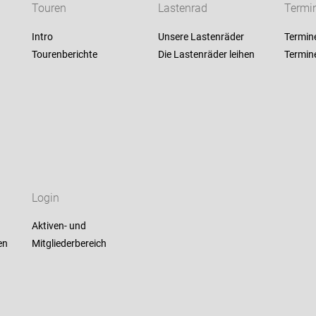
Touren
Lastenrad
Termi
Intro
Unsere Lastenräder
Termin
Tourenberichte
Die Lastenräder leihen
Termin
Login
Aktiven- und
en
Mitgliederbereich