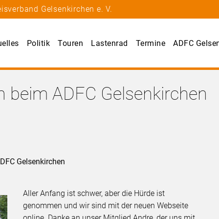
isverband Gelsenkirchen e. V.
uelles
Politik
Touren
Lastenrad
Termine
ADFC Gelsen
n beim ADFC Gelsenkirchen
ADFC Gelsenkirchen
Aller Anfang ist schwer, aber die Hürde ist
genommen und wir sind mit der neuen Webseite
online. Danke an unser Mitglied Andre, der uns mit