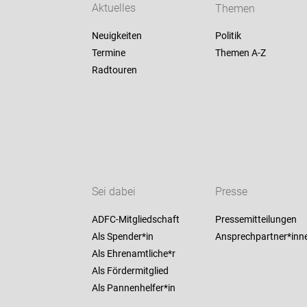
Aktuelles
Themen
Neuigkeiten
Politik
Termine
Themen A-Z
Radtouren
Sei dabei
Presse
ADFC-Mitgliedschaft
Pressemitteilungen
Als Spender*in
Ansprechpartner*inn
Als Ehrenamtliche*r
Als Fördermitglied
Als Pannenhelfer*in