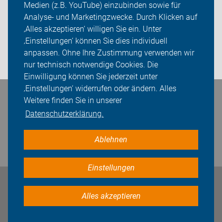
Medien (z.B. YouTube) einzubinden sowie für
Analyse- und Marketingzwecke. Durch Klicken auf
Sei dabei
‚Alles akzeptieren‘ willigen Sie ein. Unter
Presse
‚Einstellungen‘ können Sie dies individuell
anpassen. Ohne Ihre Zustimmung verwenden wir
Login
nur technisch notwendige Cookies. Die
Einwilligung können Sie jederzeit unter
‚Einstellungen‘ widerrufen oder ändern. Alles
Bleiben Sie in Kontakt
Weitere finden Sie in unserer
Datenschutzerklärung.
Ablehnen
Einstellungen
Impressum
Datenschutz
Cookie-Einstellungen
Alles akzeptieren