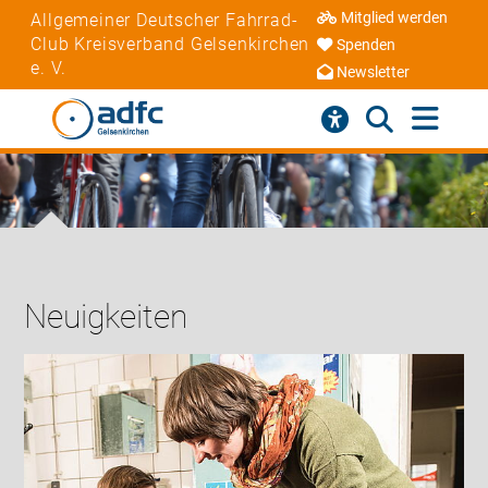
Mitglied werden
Allgemeiner Deutscher Fahrrad-
Club Kreisverband Gelsenkirchen
Spenden
e. V.
Newsletter
Neuigkeiten