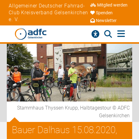
Mitglied werden
Allgemeiner Deutscher Fahrrad-
Club Kreisverband Gelsenkirchen
Spenden
e. V.
Newsletter
Stammhaus Thyssen Krupp, Halbtagestour © ADFC
Gelsenkirchen
Bauer Dalhaus 15.08.2020,