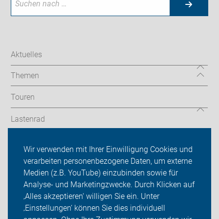
Aktuelles
Themen
Touren
Lastenrad
Termine
Wir verwenden mit Ihrer Einwilligung Cookies und
verarbeiten personenbezogene Daten, um externe
ADFC Gelsenkirchen
Medien (z.B. YouTube) einzubinden sowie für
Analyse- und Marketingzwecke. Durch Klicken auf
Sei dabei
‚Alles akzeptieren‘ willigen Sie ein. Unter
Presse
‚Einstellungen‘ können Sie dies individuell